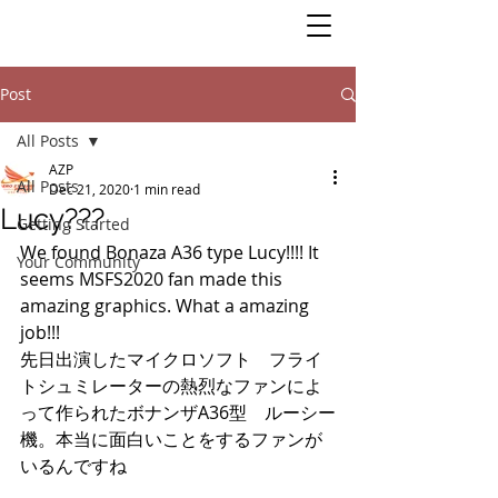
Post
All Posts
AZP
All Posts
Dec 21, 2020
1 min read
Lucy???
Getting Started
We found Bonaza A36 type Lucy!!!! It 
Your Community
seems MSFS2020 fan made this 
amazing graphics. What a amazing 
job!!! 
先日出演したマイクロソフト　フライ
トシュミレーターの熱烈なファンによ
って作られたボナンザA36型　ルーシー
機。本当に面白いことをするファンが
いるんですね