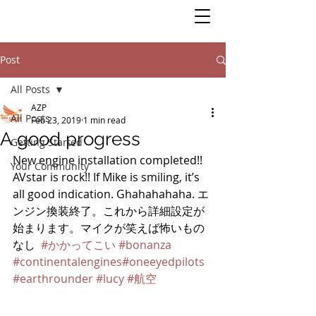
Post
All Posts
AZP
All Posts
Feb 23, 2019
1 min read
A good progress
Getting Started
New engine installation completed!! 
Your Community
AVstar is rock!! If Mike is smiling, it’s 
all good indication. Ghahahahaha. エ
ンジン換装終了。これから詳細設定が
始まります。マイクが笑えば怖いもの
なし  
#かかってこい
#bonanza
#continentalengines
#oneeyedpilots
#earthrounder
#lucy
#航空