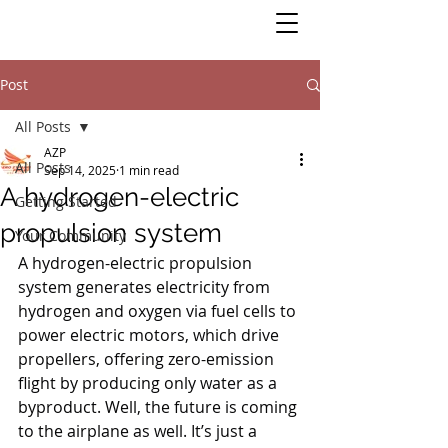
Post
All Posts
AZP
All Posts
Sep 14, 2025
1 min read
A hydrogen-electric
Getting Started
propulsion system
Your Community
A hydrogen-electric propulsion 
system generates electricity from 
hydrogen and oxygen via fuel cells to 
power electric motors, which drive 
propellers, offering zero-emission 
flight by producing only water as a 
byproduct. Well, the future is coming 
to the airplane as well. It’s just a 