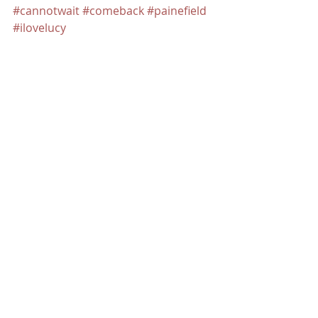
#cannotwait
#comeback
#painefield
#ilovelucy