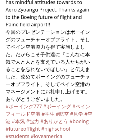
has mindful attitudes towards to 
Aero Zyoangu Project. Thanks again 
to the Boeing future of flight and 
Paine field airport!! 
今回のプレゼンテーションはボーイン
グのフューチャーオブフライト、そし
てペイン空港協力を得て実施しまし
た。だからこそ子供達に『こんなに本
気で人と人とを支えている人たちがい
ることを忘れないでほしい』と伝えま
した。改めてボーイングのフューチャ
ーオブフライト、そしてペイン空港の
マネージメントにお礼申し上げます。
ありがとうございました。
#ボーイング777
#ボーイング
#ペイン
フィールド空港
#学生
#航空
#見学
#空
港
#本気
#協力
#ありがとう
#boeing
#futureofflight
#highschool
#students
#loveamerica