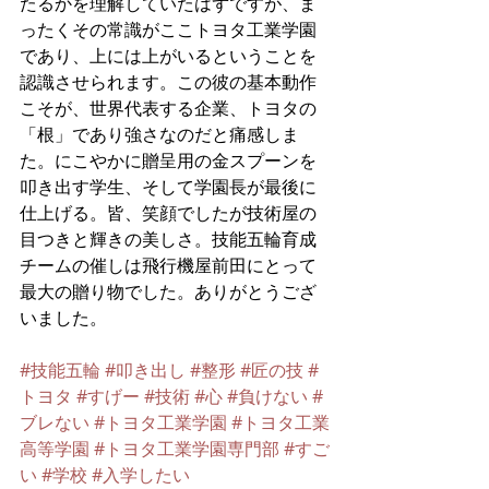
たるかを理解していたはずですが、ま
ったくその常識がここトヨタ工業学園
であり、上には上がいるということを
認識させられます。この彼の基本動作
こそが、世界代表する企業、トヨタの
「根」であり強さなのだと痛感しま
た。にこやかに贈呈用の金スプーンを
叩き出す学生、そして学園長が最後に
仕上げる。皆、笑顔でしたが技術屋の
目つきと輝きの美しさ。技能五輪育成
チームの催しは飛行機屋前田にとって
最大の贈り物でした。ありがとうござ
いました。
#技能五輪
#叩き出し
#整形
#匠の技
#
トヨタ
#すげー
#技術
#心
#負けない
#
ブレない
#トヨタ工業学園
#トヨタ工業
高等学園
#トヨタ工業学園専門部
#すご
い
#学校
#入学したい