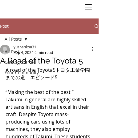
Post
All Posts
yushankou31
All Posts
Sep 4, 2024
2 min read
A Road of the Toyota 5
Getting Started
A road of the Toyota5トヨタ工業学園
Your Community
までの道　エピソード5
“Making the best of the best “
Takumi in general are highly skilled 
artisans in English that excel in their 
craft. Despite Toyota mass-
producing cars using lots of 
machines, they also employ 
hundreds of Takumi. These students 