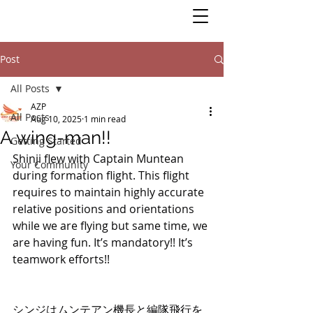
Post
All Posts
AZP
All Posts
Aug 10, 2025
1 min read
A wing-man!!
Getting Started
Shinji flew with Captain Muntean 
Your Community
during formation flight. This flight 
requires to maintain highly accurate 
relative positions and orientations 
while we are flying but same time, we 
are having fun. It’s mandatory!! It’s 
teamwork efforts!! 
シンジはムンテアン機長と編隊飛行を