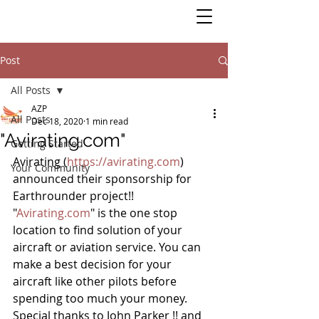
Post
All Posts
AZP
All Posts
Dec 18, 2020
1 min read
"Avirating.com"
Getting Started
Avirating (
https://avirating.com
) 
Your Community
announced their sponsorship for 
Earthrounder project!!  
"
Avirating.com
" is the one stop 
location to find solution of your 
aircraft or aviation service. You can 
make a best decision for your 
aircraft like other pilots before 
spending too much your money. 
Special thanks to John Parker !! and 