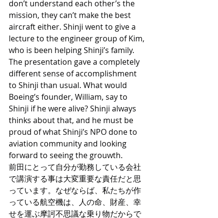
don’t understand each other’s the 
mission, they can’t make the best 
aircraft either. Shinji went to give a 
lecture to the engineer group of Kim, 
who is been helping Shinji’s family. 
The presentation gave a completely 
different sense of accomplishment 
to Shinji than usual. What would 
Boeing’s founder, William, say to 
Shinji if he were alive? Shinji always 
thinks about that, and he must be 
proud of what Shinji’s NPO done to 
aviation community and looking 
forward to seeing the grouwth.
前田にとって自分が勤務している会社
で講演する事は大変重要な責任だと思
っています。なぜならば、私たちが作
っている航空機は、人の命、財産、幸
せを運ぶ摩訶不思議な乗り物だからで