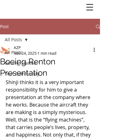
Post
All Posts
AZP
All Posts
Nov 24, 2025
1 min read
Boeing Renton
Getting Started
Presentation
Your Community
Shinji thinks it is a very important 
responsibility for him to give a 
presentation at the company where 
he works. Because the aircraft they 
are making is a simply mysterious. 
Well, that is the “flying machines”, 
that carries people’s lives, property, 
and happiness. Not only that, if they 