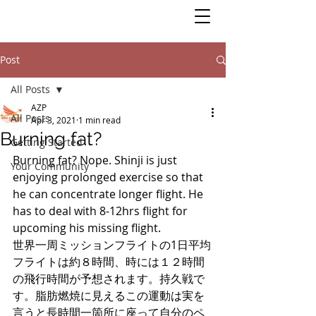
Post
All Posts
AZP
All Posts
Apr 3, 2021
1 min read
Burning fat?
Getting Started
Burning fat? Nope. Shinji is just 
Your Community
enjoying prolonged exercise so that 
he can concentrate longer flight. He 
has to deal with 8-12hrs flight for 
upcoming his missing flight. 
世界一周ミッションフライトの1日平均
フライトは約８時間、時には１２時間
の飛行時間が予想されます。持久戦で
す。脂肪燃焼に見えるこの運動は実を
言うと長時間一箇所に座って自分のペ