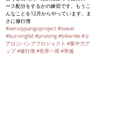
ース配分をするかの練習です。もうこ
んなことを12月からやっています。ま
さに修行僧
#aerozypanguproject
#sweat
#burningfat
#prolong
#bikeride
#エ
アロジパングプロジェクト
#集中力ア
ップ
#修行僧
#世界一周
#準備