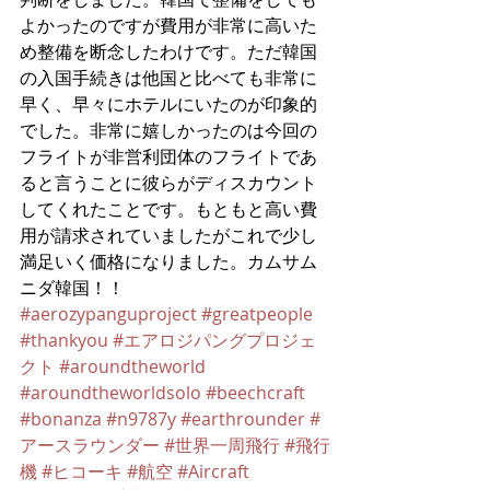
よかったのですが費用が非常に高いた
め整備を断念したわけです。ただ韓国
の入国手続きは他国と比べても非常に
早く、早々にホテルにいたのが印象的
でした。非常に嬉しかったのは今回の
フライトが非営利団体のフライトであ
ると言うことに彼らがディスカウント
してくれたことです。もともと高い費
用が請求されていましたがこれで少し
満足いく価格になりました。カムサム
ニダ韓国！！
#aerozypanguproject
#greatpeople
#thankyou
#エアロジパングプロジェ
クト
#aroundtheworld
#aroundtheworldsolo
#beechcraft
#bonanza
#n9787y
#earthrounder
#
アースラウンダー
#世界一周飛行
#飛行
機
#ヒコーキ
#航空
#Aircraft