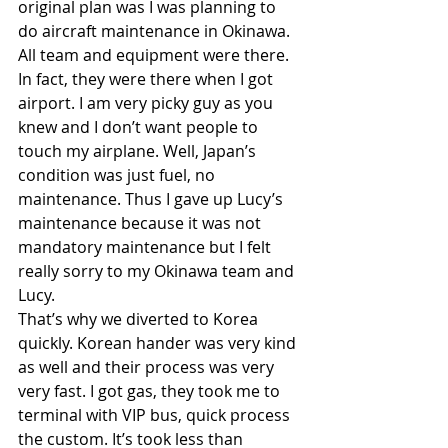
original plan was I was planning to 
do aircraft maintenance in Okinawa. 
All team and equipment were there.  
In fact, they were there when I got 
airport. I am very picky guy as you 
knew and I don’t want people to 
touch my airplane. Well, Japan’s 
condition was just fuel, no 
maintenance. Thus I gave up Lucy’s 
maintenance because it was not 
mandatory maintenance but I felt 
really sorry to my Okinawa team and 
Lucy. 
That’s why we diverted to Korea 
quickly. Korean hander was very kind 
as well and their process was very 
very fast. I got gas, they took me to 
terminal with VIP bus, quick process  
the custom. It’s took less than 