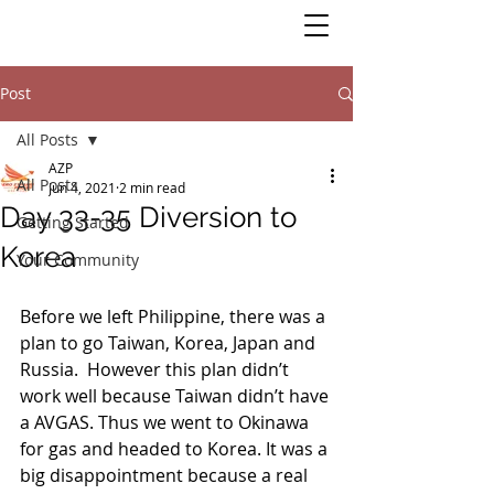
Post
All Posts
AZP
All Posts
Jun 4, 2021
2 min read
Day 33-35 Diversion to
Getting Started
Korea
Your Community
Before we left Philippine, there was a 
plan to go Taiwan, Korea, Japan and 
Russia.  However this plan didn’t 
work well because Taiwan didn’t have 
a AVGAS. Thus we went to Okinawa 
for gas and headed to Korea. It was a 
big disappointment because a real 