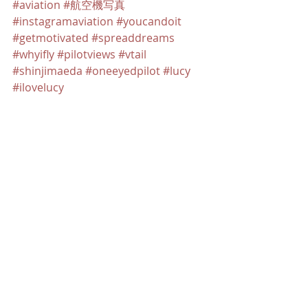
#aviation
#航空機写真
#instagramaviation
#youcandoit
#getmotivated
#spreaddreams
#whyifly
#pilotviews
#vtail
#shinjimaeda
#oneeyedpilot
#lucy
#ilovelucy