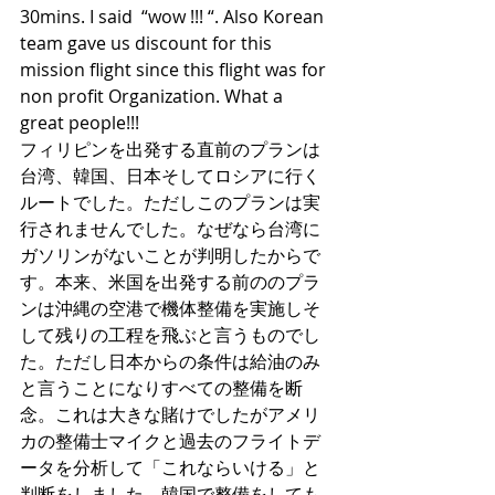
30mins. I said  “wow !!! “. Also Korean 
team gave us discount for this 
mission flight since this flight was for 
non profit Organization. What a 
great people!!! 
フィリピンを出発する直前のプランは
台湾、韓国、日本そしてロシアに行く
ルートでした。ただしこのプランは実
行されませんでした。なぜなら台湾に
ガソリンがないことが判明したからで
す。本来、米国を出発する前ののプラ
ンは沖縄の空港で機体整備を実施しそ
して残りの工程を飛ぶと言うものでし
た。ただし日本からの条件は給油のみ
と言うことになりすべての整備を断
念。これは大きな賭けでしたがアメリ
カの整備士マイクと過去のフライトデ
ータを分析して「これならいける」と
判断をしました。韓国で整備をしても