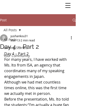
Post
All Posts
yushankou31
All Posts
Mar 13
2 min read
Day 4 – Part 2
Getting Started
Day 4 – Part 2
Your Community
For many years, I have worked with 
Ms. Ito from ISA, an agency that 
coordinates many of my speaking 
engagements in Japan.
Although we had met countless 
times online, this was the first time 
we actually met in person.
Before the presentation, Ms. Ito told 
the students:“I’m actually a huge fan 