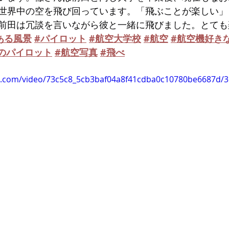
世界中の空を飛び回っています。「飛ぶことが楽しい」
前田は冗談を言いながら彼と一緒に飛びました。とても
ある風景
#パイロット
#航空大学校
#航空
#航空機好き
のパイロット
#航空写真
#飛べ
tic.com/video/73c5c8_5cb3baf04a8f41cdba0c10780be6687d/