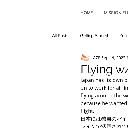
HOME
MISSION FL
All Posts
Getting Started
You
AZP
Sep 19, 2025
Flying w/
Japan has its own pi
on to work for airl
flying around the wo
because he wanted h
flight.
日本には独自のパイ
ラインで活躍されて