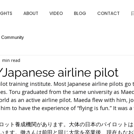
IGHTS
ABOUT
VIDEO
BLOG
CONTACT
r Community
1 min read
Japanese airline pilot
lot training institute. Most Japanese airline pilots go
ines. Toru graduated from the same university as Maeda
rld as an active airline pilot. Maeda flew with him, j
im to have the experience of “flying is fun.” It was a
ロット養成機関があります。大体の日本のパイロットは
います。徹さんは前田と同じ大学を卒業後、現在もなお