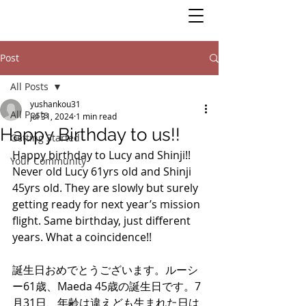
Post
All Posts
yushankou31
All Posts
Jul 31, 2024
1 min read
Happy Birthday to us!!
Getting Started
Happy birthday to Lucy and Shinji!! 
Your Community
Never old Lucy 61yrs old and Shinji 
45yrs old. They are slowly but surely 
getting ready for next year’s mission 
flight. Same birthday, just different 
years. What a coincidence!!
誕生日おめでとうございます。ルーシ
ー61歳、Maeda 45歳の誕生日です。7
月31日、年齢は違えども生まれた日は