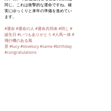
同じ。これは衝撃的な運命ですね。確
実にゆっくりと来年の準備を進めてい
ます。
#運命
#運命の人
#運命共同体
#同じ
#
誕生日
#いつもありがとう
#人馬一体
#
飛行機のある風
景
#lucy
#ilovelucy
#same
#birthday
#congratulations