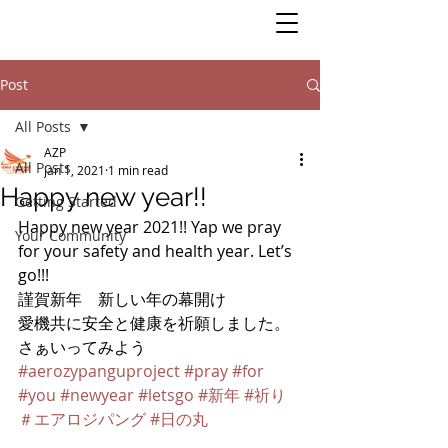
Post
All Posts
AZP
All Posts
Jan 1, 2021
1 min read
Happy new year!!
Getting Started
Happy new year 2021!! Yap we pray 
Your Community
for your safety and health year. Let’s 
go!!! 
謹賀新年　新しい年の幕開け
愛機共に安全と健康を祈願しました。
さぁいってみよう
#aerozypanguproject
#pray
#for
#you
#newyear
#letsgo
#新年
#祈り
＃エアロジパング
#日の丸