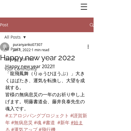
Post
All Posts
puranyanko07307
All Posts
Jan 1, 2022
1 min read
Happy new year 2022
Getting Started
Happy new year 2022!! 
Your Community
「龍飛鳳舞（りゅうひほうぶ）」大き
くはばたき、運気を転換し、大望を成
就する。
皆様の無病息災の一年のお祈り申し上
げます。明藤書道会、藤井良泰先生の
魂入です。
#エアロジパングプロジェクト
#謹賀新
年
#無病息災
#魂
#書道
#新年
#始ま
る
#運気アップ
#飛行機