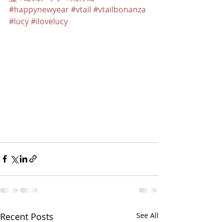
#happynewyear
#vtail
#vtailbonanza
#lucy
#ilovelucy
Recent Posts
See All