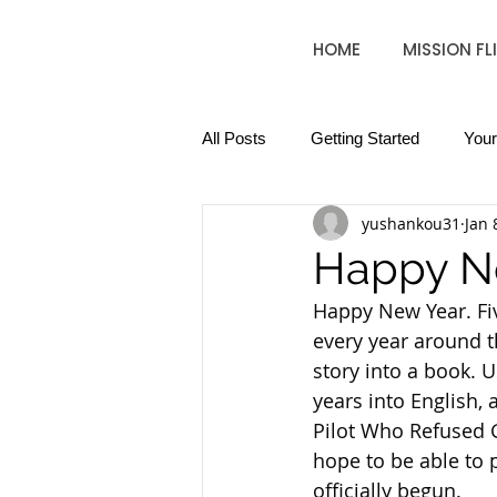
HOME
MISSION FL
All Posts
Getting Started
You
yushankou31
Jan 
Happy N
Happy New Year. Fiv
every year around th
story into a book. U
years into English, 
Pilot Who Refused G
hope to be able to 
officially begun.