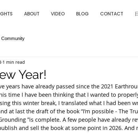
IGHTS
ABOUT
VIDEO
BLOG
CONTACT
r Community
8
1 min read
ew Year!
e years have already passed since the 2021 Earthrou
is time I have been thinking that I wanted to properly 
sing this winter break, I translated what I had been wr
and at last the draft of the book “I’m possible - The Tru
rounding ”is complete. A few people have already revi
publish and sell the book at some point in 2026. And 