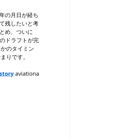
に5年の月日が経ち
て残したいと考
とめ、ついに
ding』�のドラフトが完
こかのタイミン
始まりです。
story
 aviationa