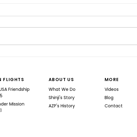
“I’M
Shinji spoke at a Boeing
Commercial Airplanes
N FLIGHTS
ABOUT US
MORE
USA Friendship
What We Do
Videos
25
Shinji's Story
Blog
nder Mission
AZP's History
Contact
1