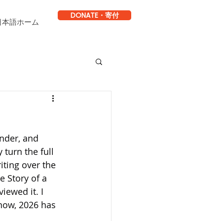
DONATE・寄付
日本語ホーム
nder, and 
turn the full 
iting over the 
e Story of a 
ewed it. I 
now, 2026 has 