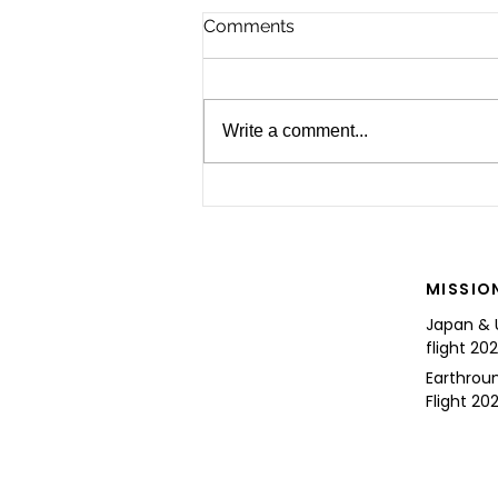
Comments
Write a comment...
For the Future of Mobility
MISSIO
Japan & 
flight 20
Earthrou
Flight 202