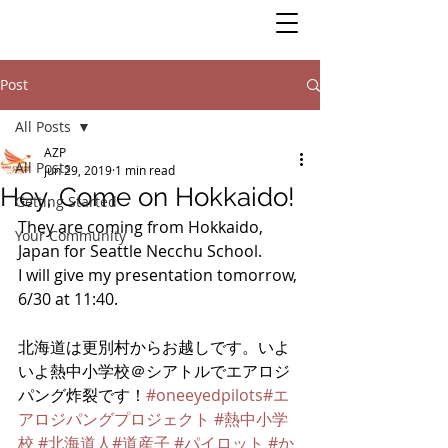
Post
All Posts
AZP
All Posts
Jun 29, 2019
1 min read
Hey, Come on Hokkaido!
Getting Started
They are coming from Hokkaido, 
Your Community
Japan for Seattle Necchu School.
I will give my presentation tomorrow, 
6/30 at 11:40. 
北海道は更別村からお越しです。いよ
いよ熱中小学校＠シアトルでエアロジ
パング炸裂です！
#oneeyedpilots
#エ
アロジパングプロジェクト
#熱中小学
校
#北海道人
#道産子
#パイロット
#か