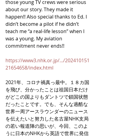
those young TV crews were serious 
about our story. They made it 
happen!! Also special thanks to Ed. I 
didn’t become a pilot if he didn’t 
teach me “a real-life lesson” when I 
was a young. My 
aviation 
commitment never ends!!
https://www3.nhk.or.jp/.../202410151
21654658/index.html
2021年、コロナ禍真っ最中。１８カ国
を飛び、分かったことは祖国日本だけ
がどこの国よりもダントツで鎖国状態
だったことです。でも、そんな過酷な
世界一周アースラウンダーのニュース
を伝えたいと努力した名古屋NHK支局
の若い報道陣の思いが、今回、このよ
うに日本のNHKから英語で世界に発信