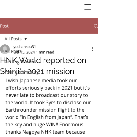
Post
All Posts
yushankou31
All Posts
Oct 15, 2024
1 min read
HNK World reported on
Getting Started
Shinji's 2021 mission
Your Community
I wish Japanese media took our 
efforts seriously back in 2021 but it's 
never late to broadcast our story to 
the world. It took 3yrs to disclose our 
Earthrounder mission flight to the 
world “in English from Japan”. That’s 
the key and huge WIN!! Enormous 
thanks Nagoya NHK team because 