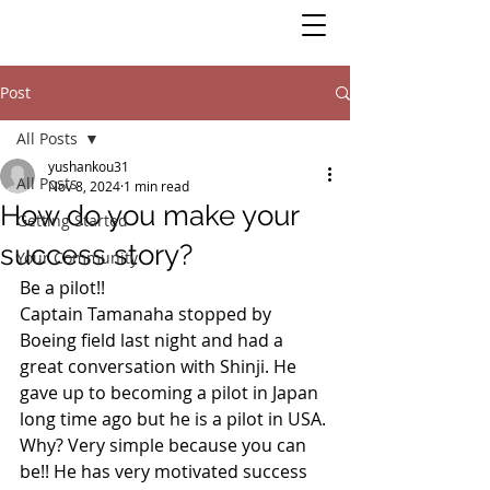
Post
All Posts
yushankou31
All Posts
Nov 8, 2024
1 min read
How do you make your
Getting Started
success story?
Your Community
Be a pilot!!
Captain Tamanaha stopped by 
Boeing field last night and had a 
great conversation with Shinji. He 
gave up to becoming a pilot in Japan 
long time ago but he is a pilot in USA. 
Why? Very simple because you can 
be!! He has very motivated success 