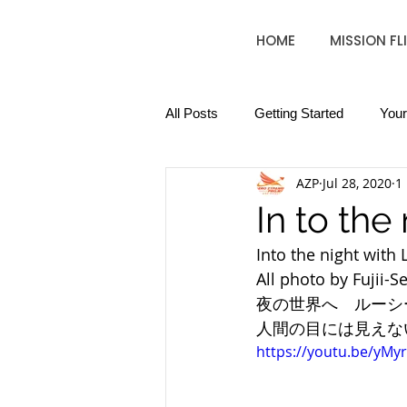
HOME
MISSION FL
All Posts
Getting Started
You
AZP
Jul 28, 2020
1
In to the
Into the night with L
All photo by Fujii-Se
夜の世界へ　ルーシ
人間の目には見えな
https://youtu.be/yM