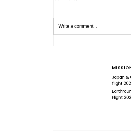
Write a comment...
For the Future of Mobility
MISSIO
Japan & 
flight 20
Earthrou
Flight 202