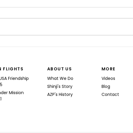
“I’M
Shinji spoke at a Boeing
Commercial Airplanes
N FLIGHTS
ABOUT US
MORE
USA Friendship
What We Do
Videos
25
Shinji's Story
Blog
nder Mission
AZP's History
Contact
1