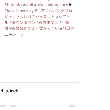
#
tiptanks
#
vtail
#
tokachi
#
popcorn
🍿 
#
lucy
#
ilovelucy
#
エアロジパングプロ
ジェクト
#
片目のパイロット
#
シアト
ル
#
ダウンタウン
#
夜景倶楽部
#
小型
機
#
夜景好きな人と繋がりたい
#
前田伸
二
#
ルーシー