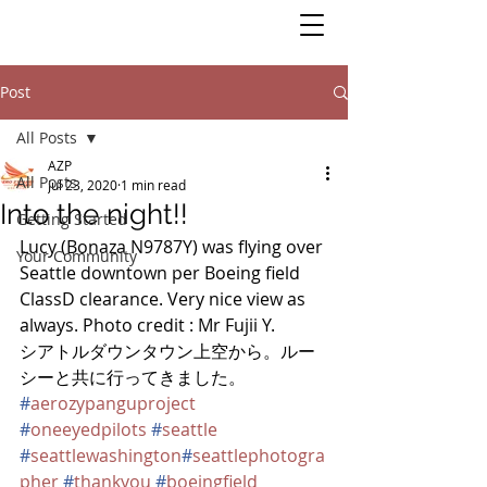
Post
All Posts
AZP
All Posts
Jul 23, 2020
1 min read
Into the night!!
Getting Started
Lucy (Bonaza N9787Y) was flying over 
Your Community
Seattle downtown per Boeing field 
ClassD clearance. Very nice view as 
always. Photo credit : Mr Fujii Y. 
シアトルダウンタウン上空から。ルー
シーと共に行ってきました。
#
aerozypanguproject
#
oneeyedpilots
#
seattle
#
seattlewashington
#
seattlephotogra
pher
#
thankyou
#
boeingfield