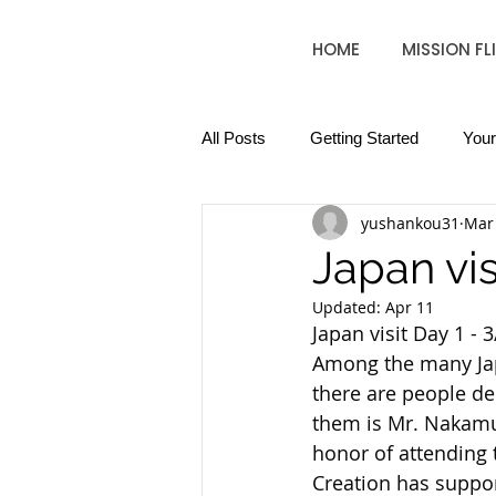
HOME
MISSION FL
All Posts
Getting Started
You
yushankou31
Mar
Japan vis
Updated:
Apr 11
Japan visit Day 1 - 3
Among the many Japa
there are people ded
them is Mr. Nakamur
honor of attending 
Creation has suppo