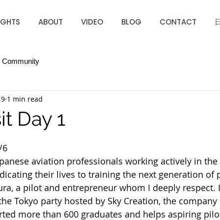
IGHTS
ABOUT
VIDEO
BLOG
CONTACT
r Community
 9
1 min read
it Day 1
/6
nese aviation professionals working actively in the 
icating their lives to training the next generation of p
a, a pilot and entrepreneur whom I deeply respect. I
the Tokyo party hosted by Sky Creation, the company 
rted more than 600 graduates and helps aspiring pil