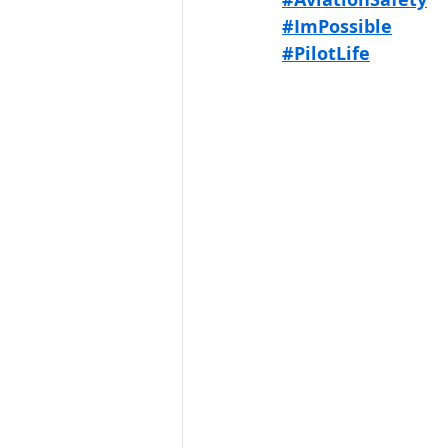
#ImPossible
#PilotLife