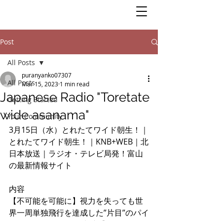
Post
All Posts
puranyanko07307
All Posts
Mar 15, 2023
1 min read
Japanese Radio "Toretate
Getting Started
wide asanama"
Your Community
3月15日（水）とれたてワイド朝生！｜
とれたてワイド朝生！｜KNB+WEB｜北
日本放送｜ラジオ・テレビ局発！富山
の最新情報サイト
内容
【不可能を可能に】視力を失っても世
界一周単独飛行を達成した”片目”のパイ