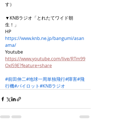
す）
▼KNBラジオ「とれたてワイド朝
生！」
HP 
https://www.knb.ne.jp/bangumi/asan
ama/​
Youtube 
https://www.youtube.com/live/RTm99
OxI59E?feature=share
#​​​​​​​​前田伸二
#地球一周単独飛行
#障害
#飛
行機
#パイロット​
#KNBラジオ​