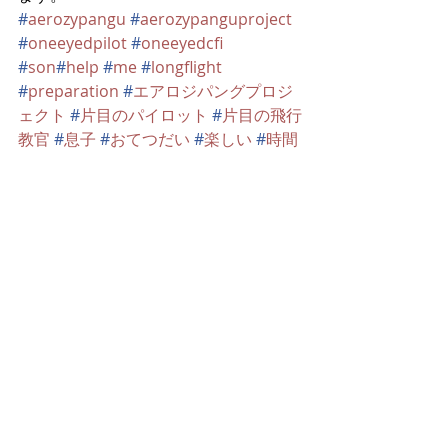
#
aerozypangu
#
aerozypanguproject
#
oneeyedpilot
#
oneeyedcfi
#
son
#
help
#
me
#
longflight
#
preparation
#
エアロジパングプロジ
ェクト
#
片目のパイロット
#
片目の飛行
教官
#
息子
#
おてつだい
#
楽しい
#
時間