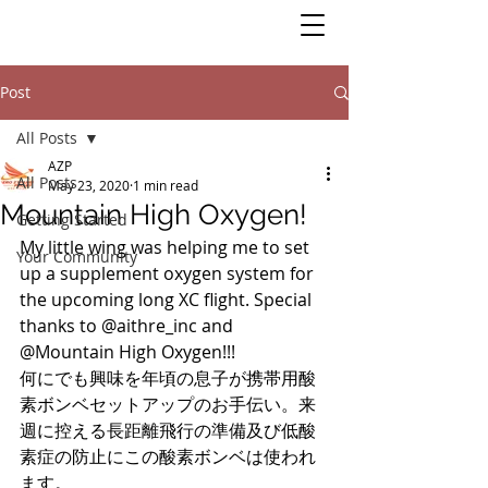
Post
All Posts
AZP
All Posts
May 23, 2020
1 min read
Mountain High Oxygen!
Getting Started
My little wing was helping me to set 
Your Community
up a supplement oxygen system for 
the upcoming long XC flight. Special 
thanks to @aithre_inc and 
@Mountain High Oxygen!!! 
何にでも興味を年頃の息子が携帯用酸
素ボンベセットアップのお手伝い。来
週に控える長距離飛行の準備及び低酸
素症の防止にこの酸素ボンベは使われ
ます。