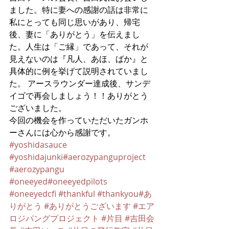
ました。特に妻への感謝の話は非常に
私にとっても同じ思いがあり、帰宅
後、妻に「ありがとう」を伝えまし
た。人生は「ご縁」であって、それが
見えないのは『凡人、あほ、ばか』と
具体的に例を挙げて説明されていまし
た。 アースラウンダー達成後、サンデ
イゴで再会しましょう！！ありがとう
ございました。
今回の機会を作っていただいたガンホ
ーさんには心から感謝です。
#yoshidasauce
#yoshidajunki
#aerozypanguproject
#aerozypangu
#oneeyed
#oneeyedpilots
#oneeyedcfi
#thankful
#thankyou
#あ
りがとう
#ありがとうございます
#エア
ロジパングプロジェクト
#片目
#吉田会