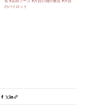
長
#吉田ソース
#片目の飛行教官
#片目
のパイロット