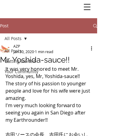
Post
All Posts
AZP
All Posts
Jan 30, 2020
1 min read
Mr. Yoshida-sauce!!
Getting Started
It was very honored to meet Mr. 
Your Community
Yoshida, yes, Mr, Yoshida-sauce!! 
The story of his passion to younger 
people and love for his wife were just 
amazing. 
I'm very much looking forward to 
seeing you again in San Diego after 
my Earthrounder!! 
吉田ソースの会長、吉田氏にお会いし