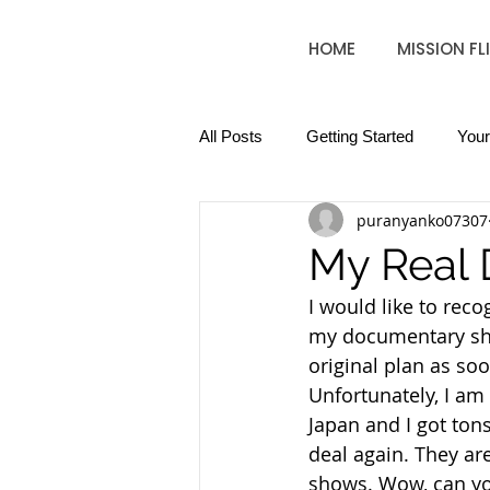
HOME
MISSION FL
All Posts
Getting Started
You
puranyanko07307
My Real
I would like to rec
my documentary sho
original plan as so
Unfortunately, I am
Japan and I got to
deal again. They ar
shows. Wow, can you