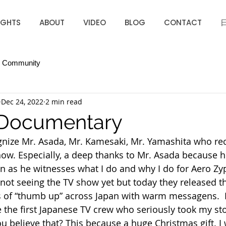
IGHTS
ABOUT
VIDEO
BLOG
CONTACT
r Community
Dec 24, 2022
2 min read
 Documentary
ognize Mr. Asada, Mr. Kamesaki, Mr. Yamashita who re
w. Especially, a deep thanks to Mr. Asada because h
on as he witnesses what I do and why I do for Aero Zyp
 not seeing the TV show yet but today they released t
ns of “thumb up” across Japan with warm messagens. 
e the first Japanese TV crew who seriously took my sto
 believe that? This because a huge Christmas gift. I w