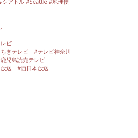
#シアトル
#Seattle
#地球便
ん
テレビ
とちぎテレビ
#テレビ神奈川
#鹿児島読売テレビ
知放送
#西日本放送