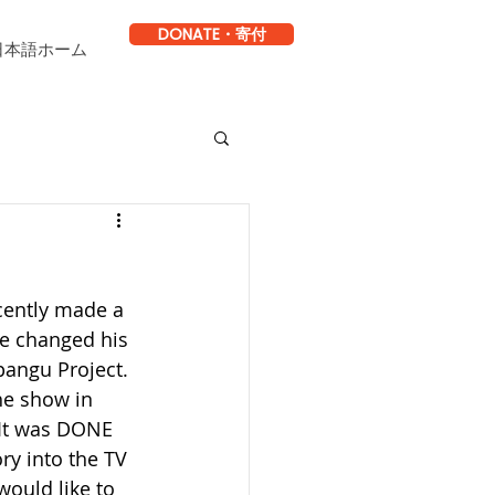
DONATE・寄付
日本語ホーム
cently made a 
e changed his 
angu Project.  
he show in 
 It was DONE 
ry into the TV 
ould like to 