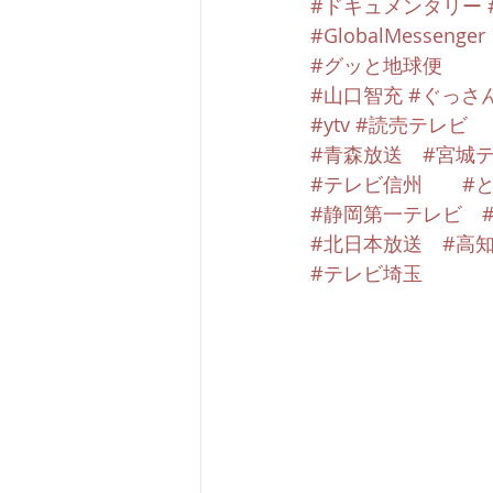
#ドキュメンタリー
#GlobalMessenger
#グッと地球便
#山口智充
#ぐっさ
#ytv
#読売テレビ
#青森放送
#宮城
#テレビ信州
#
#静岡第一テレビ
#北日本放送
#高
#テレビ埼玉