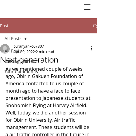
Post
All Posts
puranyanko07307
All Posts
Apr 30, 2022
2 min read
Next generation
Getting Started
As we mentioned couple of weeks 
Your Community
ago, Obirin Gakuen Foundation of 
America contacted to us couple of 
month ago to have a face to face 
presentation to Japanese students at 
Snohomish Flying at Harvey Airfield. 
Well, today, we did another session 
for Obirin University, Air traffic 
management. These students will be 
a air traffic controller in the future in 