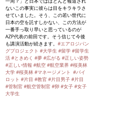
一周？」と日本ではほとんど報道され
ないこの事実に彼らは目をキラキラさ
せていました。そう、この若い世代に
日本の空を託すしかない、この方法が
一番手っ取り早いと思っているのが
AZP代表の前田です。そう信じて今後
も講演活動が続きます。
#エアロジパン
グプロジェクト
#大学生
#留学
#留学生
活
#ときめく
#夢
#広がる
#正しい姿勢
#正しい情報
#航空
#航空業界
#桜美林
大学
#桜美林
#マネージメント
#パイ
ロット
#片目
#教官
#片目男子
#片目
#管制官
#航空管制官
#卵
#女子
#女子
大学生