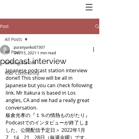
Post
All Posts
puranyanko07307
All Posts
Dec 15, 2021
1 min read
podcast interview
Getting Started
Japanese podcast station interview 
Your Community
done!! This show will be all in 
Japanese but you can check following 
link. Mr Itakura is based in Los 
angles, CA and we had a really great 
conversation. 
板倉光孝の『１％の情熱ものがたり』 
Podcastでのインタビューが終了しま
した。公開配信予定日＞ 2022年1月 
7、14、21、28日（毎週金曜）です。