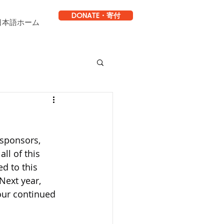
DONATE・寄付
日本語ホーム
sponsors, 
ll of this 
d to this 
 Next year, 
our continued 