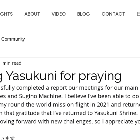
IGHTS
ABOUT
VIDEO
BLOG
CONTACT
r Community
1 min read
g Yasukuni for praying
sfully completed a report our meetings for our main 
s and Sugino Machine. I believe I’ve been able to do a
my round-the-world mission flight in 2021 and returne
th that gratitude that I’ve returned to Yasukuni Shrine.
oving forward with new challenges, so I appreciate y
.
います。