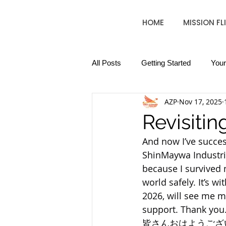
HOME
MISSION FL
All Posts
Getting Started
You
AZP
Nov 17, 2025
Revisitin
And now I’ve succes
ShinMaywa Industrie
because I survived 
world safely. It’s wi
2026, will see me m
support. Thank you
皆さんおはようござ