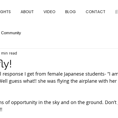
IGHTS
ABOUT
VIDEO
BLOG
CONTACT
r Community
 min read
ly!
cal response I get from female Japanese students- “I am 
Well guess what!! she was flying the airplane with her
ns of opportunity in the sky and on the ground. Don’t 
!  