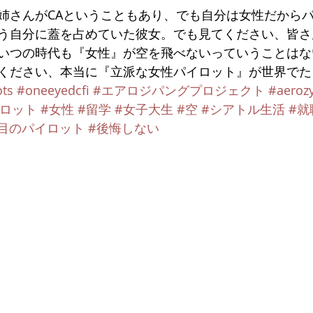
姉さんがCAということもあり、でも自分は女性だから
う自分に蓋を占めていた彼女。でも見てください、皆さ
いつの時代も『女性』が空を飛べないっていうことはな
ください、本当に『立派な女性パイロット』が世界でた
ots
#oneeyedcfi
#エアロジパングプロジェクト
#aeroz
イロット
#女性
#留学
#女子大生
#空
#シアトル生活
#就
目のパイロット
#後悔しない