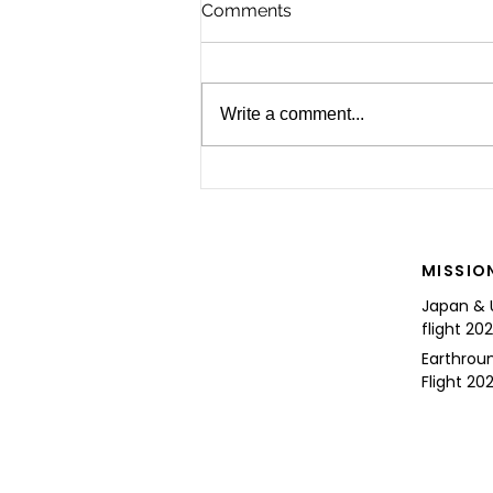
Comments
Write a comment...
For the Future of Mobility
MISSIO
Japan & 
flight 20
Earthrou
Flight 202