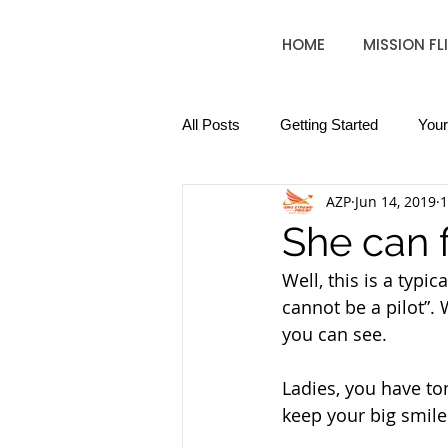
HOME
MISSION FL
All Posts
Getting Started
You
AZP
Jun 14, 2019
1
She can f
Well, this is a typi
cannot be a pilot”. 
you can see.
Ladies, you have to
keep your big smile!