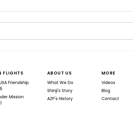
“I’M
Shinji spoke at a Boeing
Commercial Airplanes
N FLIGHTS
ABOUT US
MORE
USA Friendship
What We Do
Videos
25
Shinji's Story
Blog
nder Mission
AZP's History
Contact
1