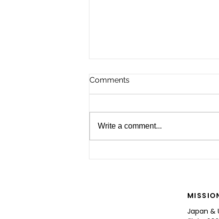
Comments
Write a comment...
For the Future of Mobility
MISSIO
Japan & 