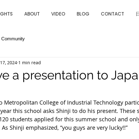
IGHTS
ABOUT
VIDEO
BLOG
CONTACT
r Community
17, 2024
1 min read
ve a presentation to Jap
 Metropolitan College of Industrial Technology partici
 year this school asks Shinji to do his present. These
120 students applied for this summer school and onl
 As Shinji emphasized, “you guys are very lucky!!”