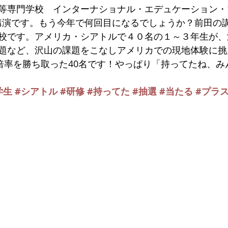
等専門学校　インターナショナル・エデュケーション・
の講演です。もう今年で何回目になるでしょうか？前田の
校です。アメリカ・シアトルで４０名の１～３年生が、
題など、沢山の課題をこなしアメリカでの現地体験に挑
の倍率を勝ち取った40名です！やっぱり「持ってたね、み
学生
#シアトル
#研修
#持ってた
#抽選
#当たる
#プラ