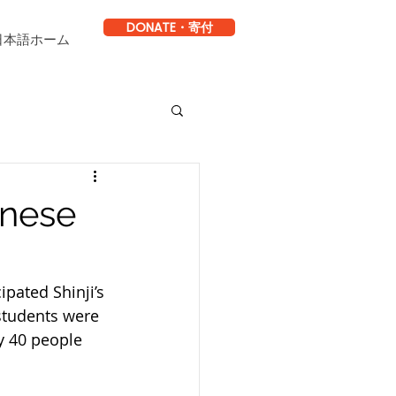
DONATE・寄付
日本語ホーム
anese
pated Shinji’s 
 students were 
y 40 people 