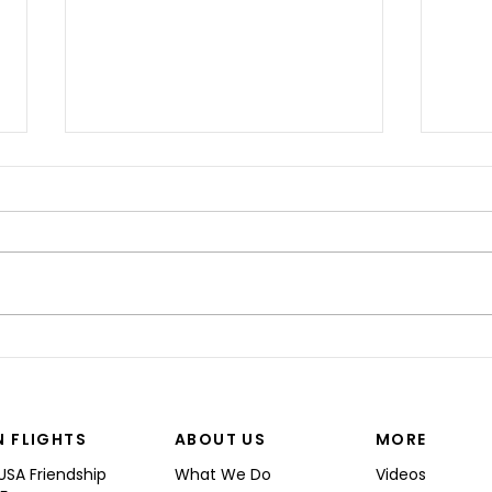
“I’M
Shinji spoke at a Boeing
Commercial Airplanes
N FLIGHTS
ABOUT US
MORE
USA Friendship
What We Do
Videos