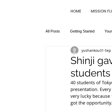
HOME
MISSION FL
All Posts
Getting Started
You
yushankou31
Sep 
Shinji ga
students
40 students of Tokyo
presentation. Every
very lucky because 
got the opportunity.