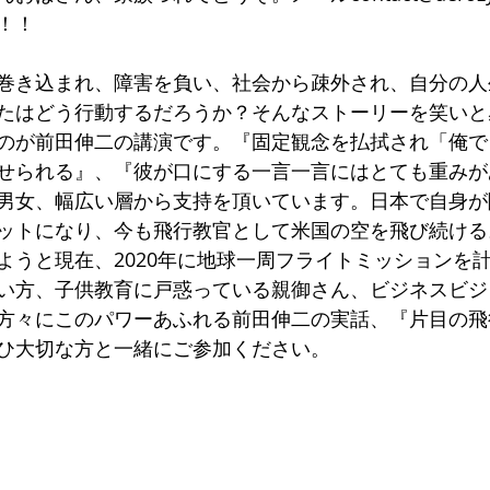
！！
巻き込まれ、障害を負い、社会から疎外され、自分の人
たはどう行動するだろうか？そんなストーリーを笑いと
のが前田伸二の講演です。『固定観念を払拭され「俺で
せられる』、『彼が口にする一言一言にはとても重みが
男女、幅広い層から支持を頂いています。日本で自身が
ットになり、今も飛行教官として米国の空を飛び続ける
ようと現在、2020年に地球一周フライトミッションを
い方、子供教育に戸惑っている親御さん、ビジネスビジ
方々にこのパワーあふれる前田伸二の実話、『片目の飛
ひ大切な方と一緒にご参加ください。