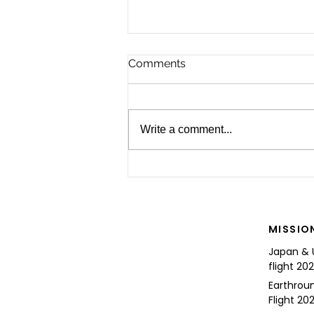
Comments
Write a comment...
For the Future of Mobility
MISSIO
Japan & 
flight 20
Earthrou
Flight 202