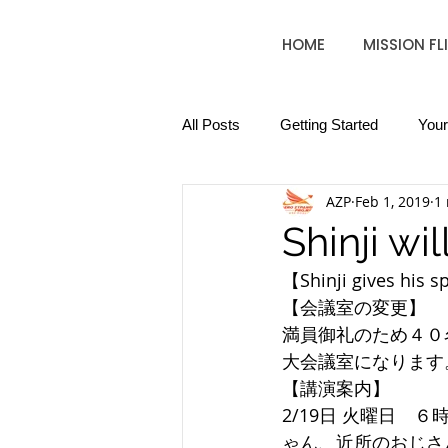
HOME
MISSION FL
All Posts
Getting Started
You
AZP
Feb 1, 2019
1
Shinji wi
【Shinji gives his s
【会議室の変更】
満員御礼のため４０
大会議室になります
【講演案内】
2/19日 火曜日　
ゃん、近所のおじさんお