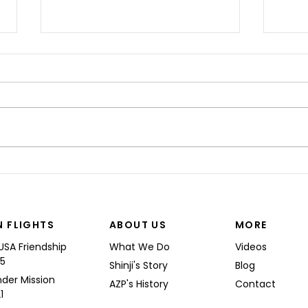
“I’M
Shinji spoke at a Boeing
Commercial Airplanes
N FLIGHTS
ABOUT US
MORE
USA Friendship
What We Do
Videos
25
Shinji's Story
Blog
nder Mission
AZP's History
Contact
1