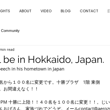
IGHTS
ABOUT
VIDEO
BLOG
CONTACT
r Community
 min read
ll be in Hokkaido, Japan.
peech in his hometown in Japan
名から１００名に変更です。十勝プラザ　1階 東側
。お間違えなく！！
６時PM 十勝に上陸！！４０名を１００名に変更！！。じ
ばさん、家族づれでどうぞ。メールcontact@aerozypa