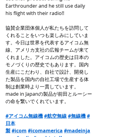
Earthrounder and he still use daily 
his flight with their radio!!
協賛企業団体個人が私たちを訪問して
くれることをいつも楽しみにしていま
す。今日は世界を代表するアイコム無
線、アメリカ支社の広報チームが来て
くれました。アイコムの歴史は日本の
モノづくりの歴史でもあります。国内
生産にこだわり、自社で設計、開発し
た製品を国内の自社工場で生産する体
制は創業時より一貫しています。
made in Japanの製品が前田とルーシー
の命を繋いでくれています。
#アイコム無線機
#航空無線
#無線機
#
日本
製
#icom
#icomamerica
#madeinja