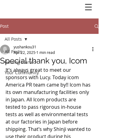
Post
All Posts
yushankou31
All Posts
Apr 22, 2025
1 min read
Special thank you, Icom
Getting Started
It’s always great to meet our 
Your Community
sponsors with Lucy. Today icom 
America PR team came by!! Icom has 
its own manufacturing facilities only 
in Japan. All Icom products are 
tested to pass rigorous in-house 
tests as well as environmental tests 
at our factories in Japan before 
shipping. That’s why Shinji wanted to 
use their product during his 