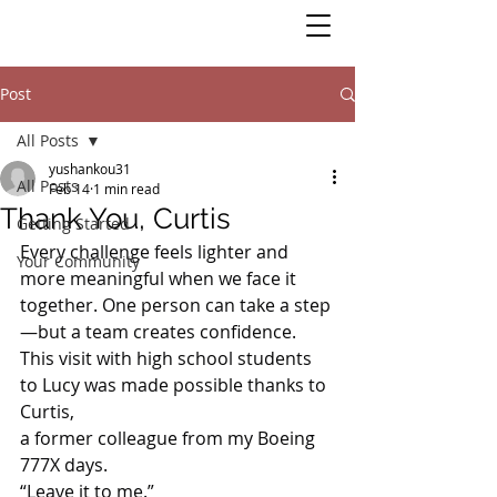
Post
All Posts
yushankou31
All Posts
Feb 14
1 min read
Thank You, Curtis
Getting Started
Every challenge feels lighter and 
Your Community
more meaningful when we face it 
together. One person can take a step
—but a team creates confidence.
This visit with high school students 
to Lucy was made possible thanks to 
Curtis,
a former colleague from my Boeing 
777X days.
“Leave it to me.”