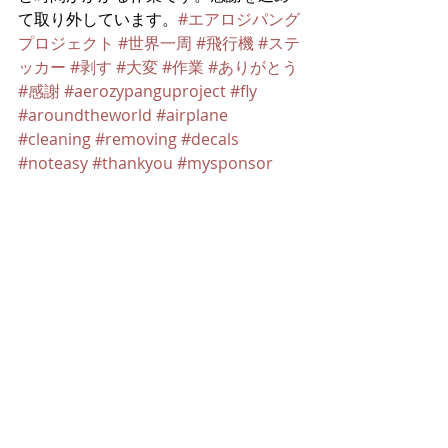
て取り外しています。
#エアロジパング
プロジェクト
#世界一周
#飛行機
#ステ
ッカー
#剥す
#大変
#作業
#ありがとう
#感謝
#aerozypanguproject
#fly
#aroundtheworld
#airplane
#cleaning
#removing
#decals
#noteasy
#thankyou
#mysponsor