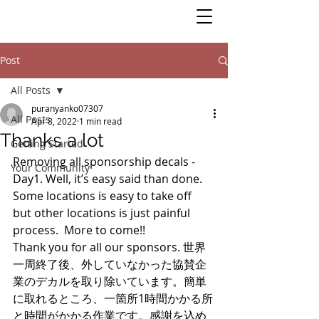
Post
All Posts
puranyanko07307
All Posts
Apr 8, 2022
1 min read
Thanks a lot
Getting Started
Removing all sponsorship decals - 
Your Community
Day1. Well, it’s easy said than done. 
Some locations is easy to take off 
but other locations is just painful 
process.  More to come!!
Thank you for all our sponsors. 世界
一周終了後、外していなかった協賛企
業のデカルを取り除いています。簡単
に取れるところ、一箇所1時間かかる所
と時間がかかる作業です。感謝を込め