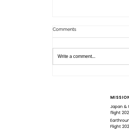
Comments
Write a comment...
For the Future of Mobility
MISSIO
Japan & 
flight 20
Earthrou
Flight 202