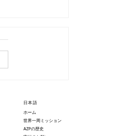
 POSSIBLE.”
日本語
ホーム
世界一周ミッション
AZPの歴史