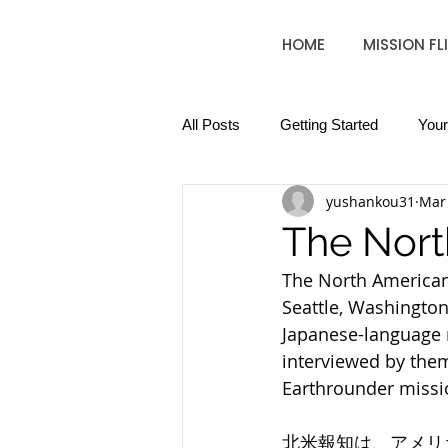
HOME
MISSION FL
All Posts
Getting Started
You
yushankou31
Mar 
The Nort
The North American
Seattle, Washington 
Japanese-language n
interviewed by them 
Earthrounder mission
北米報知は、アメリ