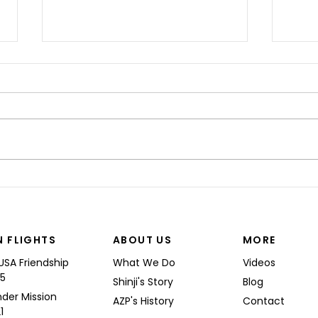
“I’M
Shinji spoke at a Boeing
Commercial Airplanes
N FLIGHTS
ABOUT US
MORE
USA Friendship
What We Do
Videos
25
Shinji's Story
Blog
nder Mission
AZP's History
Contact
1