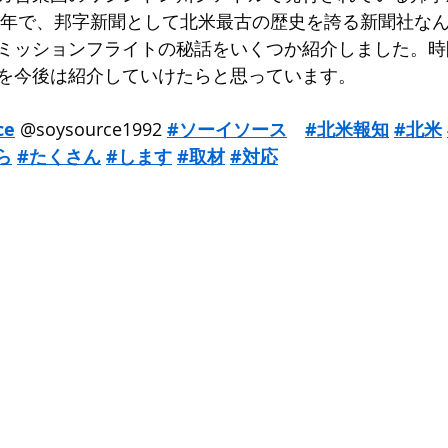
02年で、邦字新聞として北米最古の歴史を誇る新聞社な
ミッションフライトの秘話をいくつか紹介しました。時
を今後は紹介していけたらと思っています。
ce
 @soysource1992 
#ソーイソース
#北米報知
#北米
ら
#たくさん
#します
#取材
#対応