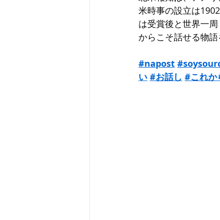
米時事の設立は19
は受賞後と世界一周
からこそ話せる物語
#napost
#soysour
い
#お話し
#これか