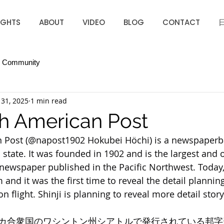
IGHTS
ABOUT
VIDEO
BLOG
CONTACT
r Community
31, 2025
1 min read
h American Post
 Post (@napost1902 Hokubei Höchi) is a newspaperb
state. It was founded in 1902 and is the largest and o
ewspaper published in the Pacific Northwest. Today,
and it was the first time to reveal the detail plannin
 flight. Shinji is planning to reveal more detail story
カ合衆国のワシントン州シアトルで発行されている邦字