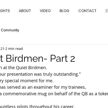
IGHTS
ABOUT
VIDEO
BLOG
CONTACT
r Community
 21
2 min read
t Birdmen- Part 2
n at the Quiet Birdmen.
 your presentation was truly outstanding.”
ery special moment for me.
as served as an examiner for my trainees,
a commemorative mug on behalf of the QB as a token
untless pilots throughout his career,