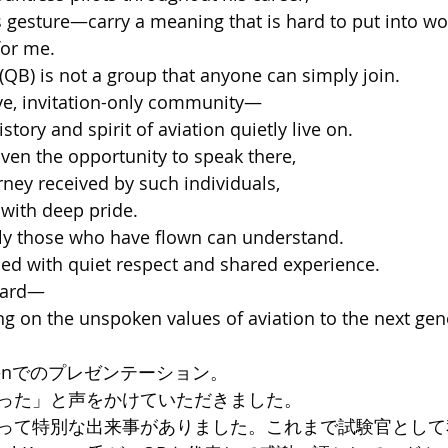
gesture—carry a meaning that is hard to put into wo
for me.
QB) is not a group that anyone can simply join.
tive, invitation-only community—
story and spirit of aviation quietly live on.
iven the opportunity to speak there,
ney received by such individuals,
 with deep pride.
nly those who have flown can understand.
led with quiet respect and shared experience.
rward—
g on the unspoken values of aviation to the next gen
rdmenでのプレゼンテーション。
った」と声をかけていただきました。
って特別な出来事がありました。これまで試験官として