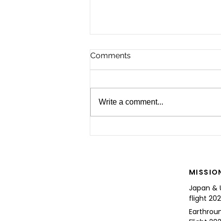
Comments
Write a comment...
For the Future of Mobility
MISSIO
Japan & 
flight 20
Earthrou