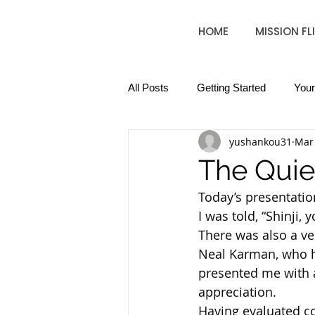
HOME
MISSION FL
All Posts
Getting Started
You
yushankou31
Mar
The Quie
Today’s presentatio
I was told, “Shinji,
There was also a v
Neal Karman, who h
presented me with 
appreciation.
Having evaluated co