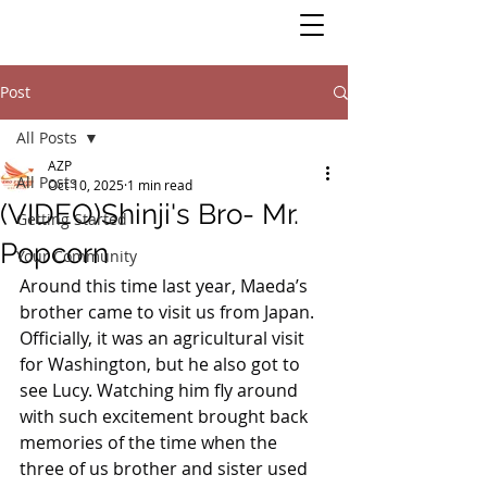
Post
All Posts
AZP
All Posts
Oct 10, 2025
1 min read
(VIDEO)Shinji's Bro- Mr.
Getting Started
Popcorn
Your Community
Around this time last year, Maeda’s 
brother came to visit us from Japan. 
Officially, it was an agricultural visit 
for Washington, but he also got to 
see Lucy. Watching him fly around 
with such excitement brought back 
memories of the time when the 
three of us brother and sister used 