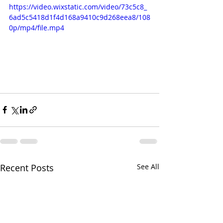
https://video.wixstatic.com/video/73c5c8_
6ad5c5418d1f4d168a9410c9d268eea8/108
0p/mp4/file.mp4
Recent Posts
See All