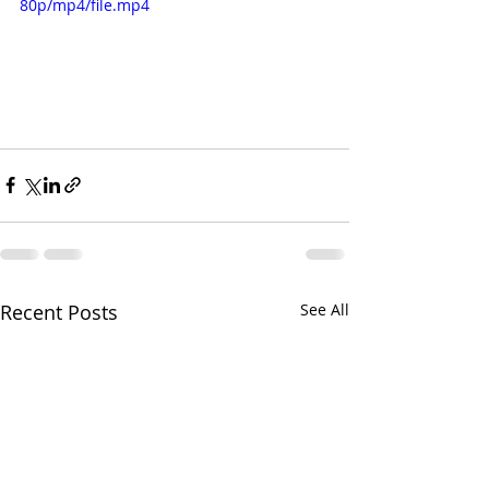
80p/mp4/file.mp4
Recent Posts
See All