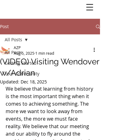
Post
All Posts
AZP
All Posts
Aug 5, 2025
1 min read
(VIDEO) Visiting Wendover
Getting Started
w/Adrian
Your Community
Updated:
Dec 18, 2025
We believe that learning from history 
is the most important thing when it 
comes to achieving something. The 
more we want to look away from 
events, the more we must face 
reality. We believe that our meeting 
and our ability to fly around the 