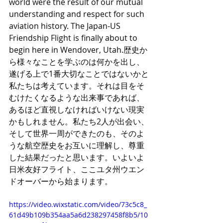
world were the result of our mutual 
understanding and respect for such 
aviation history. The Japan-US 
Friendship Flight is finally about to 
begin here in Wendover, Utah.歴史か
ら様々なことを学ぶのは何かを出し、
遂げる上で1番大切なことではないかと
私たちは考えています。それは目をそ
むけたくなるような出来事であれば、
あるほど直視しなければいけない現実
かもしれません。私たち2人が出会い、
そして世界一周ができたのも、そのよ
うな航空歴史をお互いに理解し、尊重
した結果だったと思います。いよいよ
日米友好フライト、ここユタ州ウエン
ドオーバーから始まります。
https://video.wixstatic.com/video/73c5c8_
61d49b109b354aa5a6d238297458f8b5/10